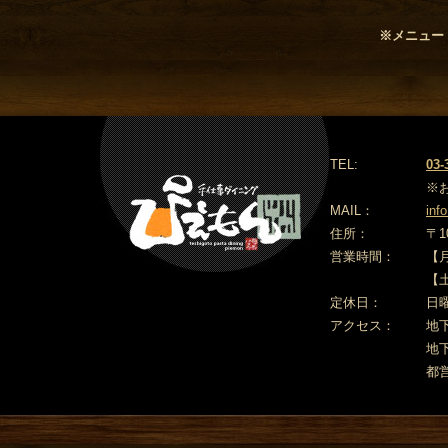
※メニュー
TEL:
03-
※
MAIL：
inf
住所：
〒
1
営業時間：
【月
【
定休日：
日
アクセス：
地
地
都