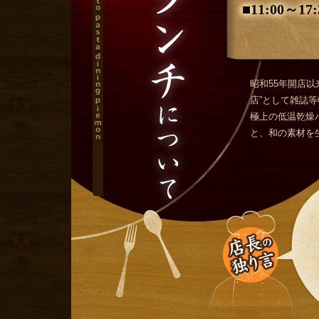
■11:00
昭和55年開店
店”として雑誌
極上の低温乾燥
と、和の素材を