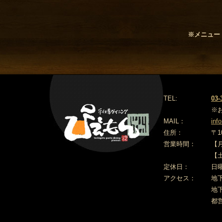
※メニュー
TEL:
03-
※
MAIL：
inf
住所：
〒
1
営業時間：
【月
【
定休日：
日
アクセス：
地
地
都